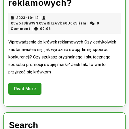
7
reklamowych?
powodów
2023-
2023-10-12
|
dlaczego
10-
X5w5J3hWWNX5wRiI
X5w5J3hWWNX5wRiIZ6Vbs0U6K5jism
0
|
12
Comment
09:06
|
krówki
reklamowe
Wprowadzenie do krówek reklamowych Czy kiedykolwiek
zastanawiałeś się, jak wyróżnić swoją firmę spośród
są
konkurencji? Czy szukasz oryginalnego i skutecznego
najlepszą
sposobu promocji swojej marki? Jeśli tak, to warto
przyjrzeć się krówkom
alternatywą
dla
Read
Read More
innych
More
gadżetów
reklamowyc
Search