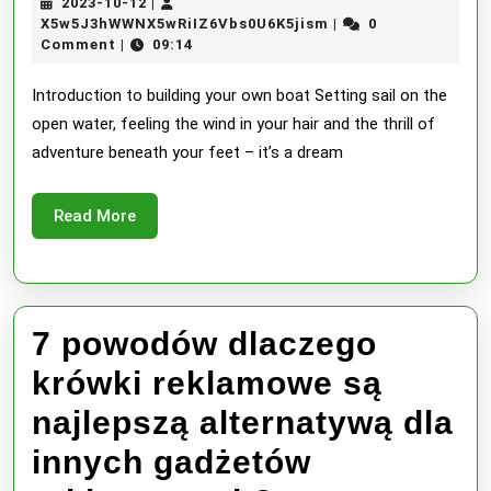
2023-
2023-10-12
|
best
10-
X5w5J3hWWNX5wRiI
X5w5J3hWWNX5wRiIZ6Vbs0U6K5jism
0
|
12
Comment
09:14
|
way
to
Introduction to building your own boat Setting sail on the
open water, feeling the wind in your hair and the thrill of
build
adventure beneath your feet – it’s a dream
your
dream
Read
Read More
More
boat
using
plans
7 powodów dlaczego
you
krówki reklamowe są
order
najlepszą alternatywą dla
online?
innych gadżetów