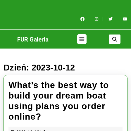
Skip
to
content
Skip
to
content
Open
FUR Galeria
Button
Dzień:
2023-10-12
What’s the best way to
build your dream boat
using plans you order
What’s
online?
the