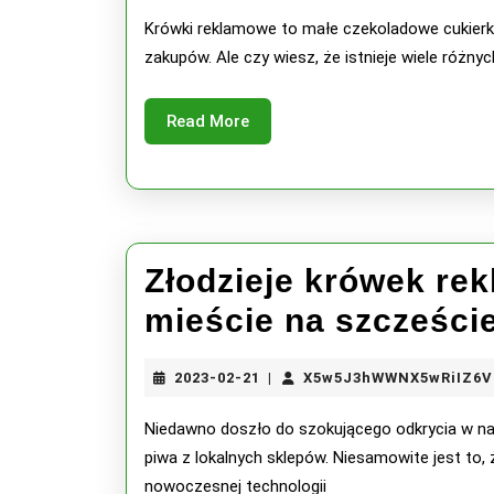
21
Krówki reklamowe to małe czekoladowe cukierki
występuj
zakupów. Ale czy wiesz, że istnieje wiele róż
krówki
reklamow
Read
Read More
More
Złodzieje krówek r
mieście na szczeście
2023-
2023-02-21
X5w5J3hWWNX5wRiIZ6V
|
02-
21
Niedawno doszło do szokującego odkrycia w nas
piwa z lokalnych sklepów. Niesamowite jest to
nowoczesnej technologii