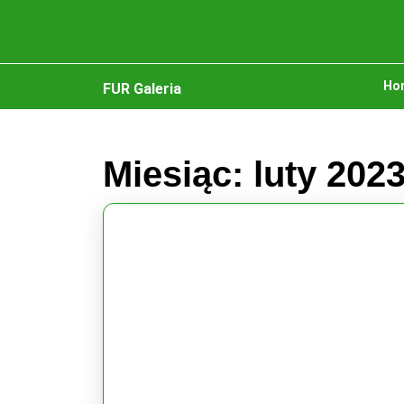
Skip
to
content
Skip
Ho
to
FUR Galeria
content
Miesiąc:
luty 202