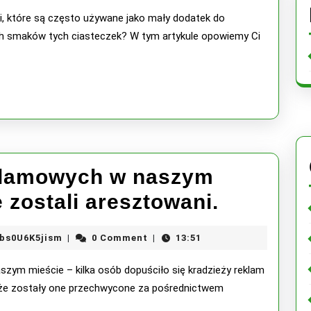
, które są często używane jako mały dodatek do
ą
nych smaków tych ciasteczek? W tym artykule opowiemy Ci
e
eklamowych w naszym
Złodziej
 zostali aresztowani.
krówek
X5w5J3hWWNX5wRiIZ6Vbs0U6K5jism
bs0U6K5jism
0 Comment
13:51
|
|
reklamo
zym mieście – kilka osób dopuściło się kradzieży reklam
w
, że zostały one przechwycone za pośrednictwem
naszym