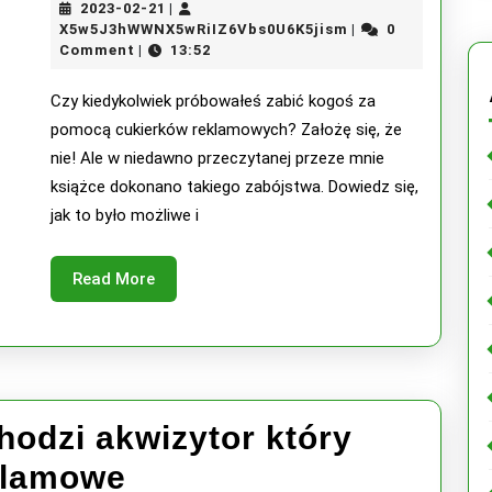
2023-
2023-02-21
|
książkę
02-
X5w5J3hWWNX5wRi
X5w5J3hWWNX5wRiIZ6Vbs0U6K5jism
0
|
21
Comment
13:52
|
w
której
Czy kiedykolwiek próbowałeś zabić kogoś za
pomocą cukierków reklamowych? Założę się, że
dokonano
nie! Ale w niedawno przeczytanej przeze mnie
zabójstwa
książce dokonano takiego zabójstwa. Dowiedz się,
jak to było możliwe i
za
pomocą
Read
Read More
cukierków
More
reklamowyc
hodzi akwizytor który
Po
klamowe