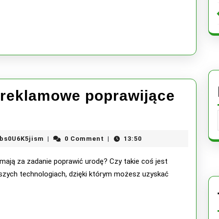
mieście
na
szcześci
zostali
aresztow
i reklamowe poprawijące
X5w5J3hWWNX5wRiIZ6Vbs0U6K5jism
bs0U6K5jism
0 Comment
13:50
|
|
e mają za zadanie poprawić urodę? Czy takie coś jest
szych technologiach, dzięki którym możesz uzyskać