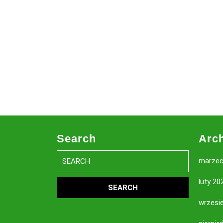
Search
Arc
Search
marzec
for:
luty 20
wrzesi