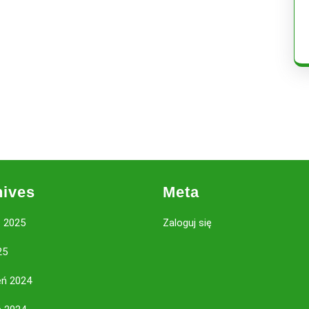
hives
Meta
 2025
Zaloguj się
25
eń 2024