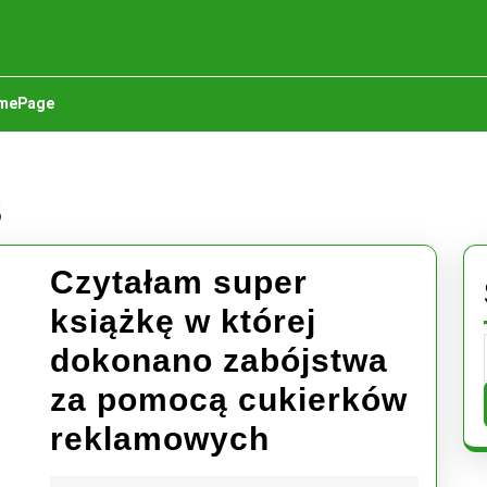
mePage
3
Czytałam super
książkę w której
dokonano zabójstwa
za pomocą cukierków
Czytałam
reklamowych
super