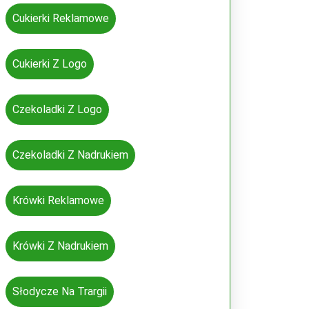
Cukierki Reklamowe
Cukierki Z Logo
Czekoladki Z Logo
Czekoladki Z Nadrukiem
Krówki Reklamowe
Krówki Z Nadrukiem
Słodycze Na Trargii