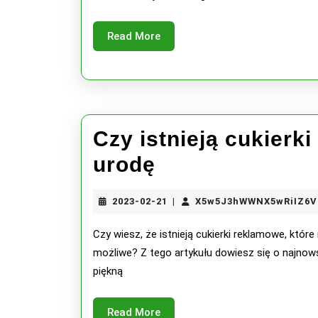
Read
Read More
More
Czy istnieją cukierk
Czy
urodę
istnieją
2023-
2023-02-21
X5w5J3hWWNX5wRiIZ6V
|
cukierki
02-
21
Czy wiesz, że istnieją cukierki reklamowe, któr
reklamowe
możliwe? Z tego artykułu dowiesz się o najnow
poprawijące
piękną
urodę
Read
Read More