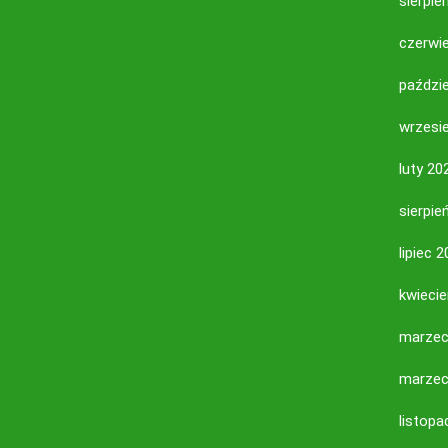
sierpie
czerwi
paździe
wrzesi
luty 20
sierpie
lipiec 
kwieci
marzec
marzec
listopa