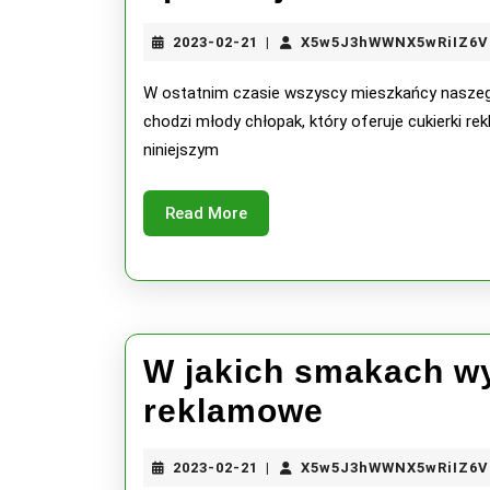
2023-
2023-02-21
X5w5J3hWWNX5wRiIZ6V
|
02-
21
W ostatnim czasie wszyscy mieszkańcy naszego
chodzi młody chłopak, który oferuje cukierki r
niniejszym
Read
Read More
More
W jakich smakach wy
W
reklamowe
jakich
2023-
2023-02-21
X5w5J3hWWNX5wRiIZ6V
|
smakach
02-