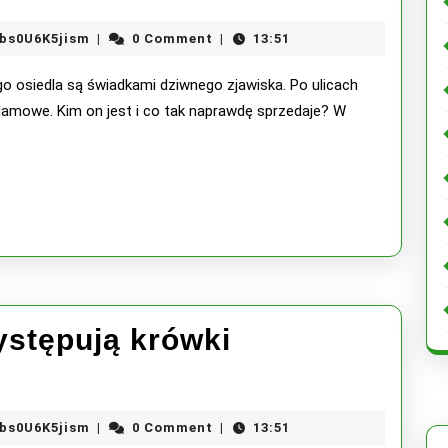
naszym
X5w5J3hWWNX5wRiIZ6Vbs0U6K5jism
bs0U6K5jism
0 Comment
13:51
|
|
osiedlu
 osiedla są świadkami dziwnego zjawiska. Po ulicach
chodzi
eklamowe. Kim on jest i co tak naprawdę sprzedaje? W
akwizytor
który
sprzedaje
krówki
reklamowe
stępują krówki
X5w5J3hWWNX5wRiIZ6Vbs0U6K5jism
bs0U6K5jism
0 Comment
13:51
|
|