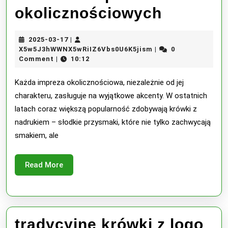
krówki
okolicznościowych
z
2025-
2025-03-17
|
nadruki
03-
X5w5J3hWWNX5wRiI
X5w5J3hWWNX5wRiIZ6Vbs0U6K5jism
0
|
17
Comment
10:12
|
podzięk
dla
Każda impreza okolicznościowa, niezależnie od jej
charakteru, zasługuje na wyjątkowe akcenty. W ostatnich
gości
latach coraz większą popularność zdobywają krówki z
hitem
nadrukiem – słodkie przysmaki, które nie tylko zachwycają
smakiem, ale
na
impreaz
Read
Read More
okolicz
More
tradycyjne krówki z logo