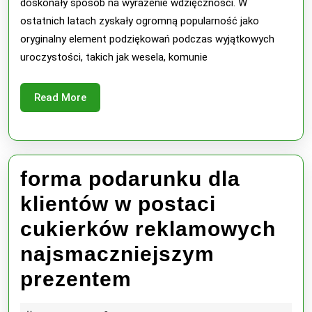
doskonały sposób na wyrażenie wdzięczności. W
na
ostatnich latach zyskały ogromną popularność jako
uroczystościach
oryginalny element podziękowań podczas wyjątkowych
uroczystości, takich jak wesela, komunie
typu
wesele,
Read
Read More
komunia
More
lub
urodziny
forma podarunku dla
klientów w postaci
cukierków reklamowych
najsmaczniejszym
forma
prezentem
podarunku