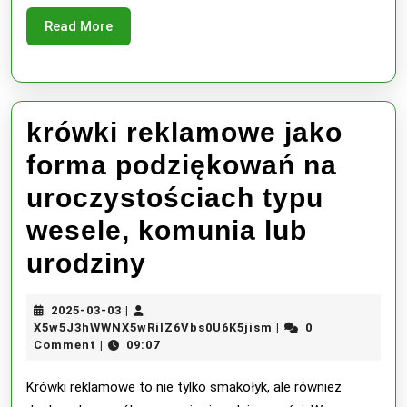
reklamowych
Read
Read More
More
krówki reklamowe jako
forma podziękowań na
uroczystościach typu
wesele, komunia lub
krówki
urodziny
reklamowe
2025-
2025-03-03
|
jako
03-
X5w5J3hWWNX5wRiI
X5w5J3hWWNX5wRiIZ6Vbs0U6K5jism
0
|
03
Comment
09:07
|
forma
podziękowań
Krówki reklamowe to nie tylko smakołyk, ale również