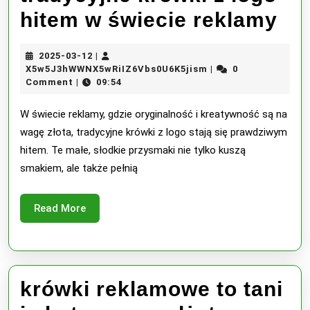
tr
hitem w świecie reklamy
kr
2025-
2025-03-12
|
z
03-
X5w5J3hWWNX5wRiI
X5w5J3hWWNX5wRiIZ6Vbs0U6K5jism
0
|
12
Comment
09:54
|
lo
hi
W świecie reklamy, gdzie oryginalność i kreatywność są na
wagę złota, tradycyjne krówki z logo stają się prawdziwym
w
hitem. Te małe, słodkie przysmaki nie tylko kuszą
św
smakiem, ale także pełnią
re
Read
Read More
More
krówki reklamowe to tani