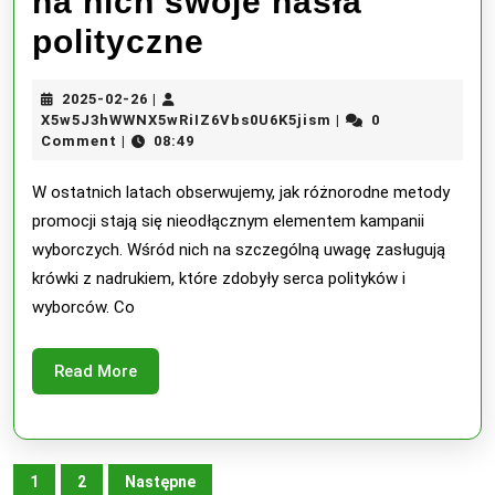
na nich swoje hasła
politycy
polityczne
coraz
2025-
2025-02-26
|
częściej
02-
X5w5J3hWWNX5wRiI
X5w5J3hWWNX5wRiIZ6Vbs0U6K5jism
0
|
26
Comment
08:49
|
inwestują
w
W ostatnich latach obserwujemy, jak różnorodne metody
promocji stają się nieodłącznym elementem kampanii
krówki
wyborczych. Wśród nich na szczególną uwagę zasługują
z
krówki z nadrukiem, które zdobyły serca polityków i
wyborców. Co
nadrukiem
umieszczając
Read
Read More
na
More
nich
swoje
Stronicowanie
1
2
Następne