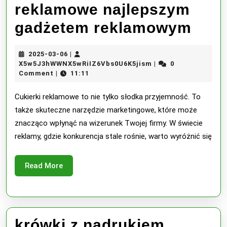
reklamowe najlepszym
najl
gadżetem reklamowym
cuki
2025-
2025-03-06
|
rek
03-
X5w5J3hWWNX5wRiI
X5w5J3hWWNX5wRiIZ6Vbs0U6K5jism
0
|
06
Comment
11:11
|
najl
gad
Cukierki reklamowe to nie tylko słodka przyjemność. To
także skuteczne narzędzie marketingowe, które może
rek
znacząco wpłynąć na wizerunek Twojej firmy. W świecie
reklamy, gdzie konkurencja stale rośnie, warto wyróżnić się
Read
Read More
More
krówki z nadrukiem