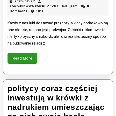
2025-
2025-02-27
|
dla
02-
X5w5J3hWWNX5wRiI
X5w5J3hWWNX5wRiIZ6Vbs0U6K5jism
0
|
27
Comment
10:10
|
klientów
w
Każdy z nas lubi dostawać prezenty, a kiedy dodatkowo są
one słodkie, radość jest podwójna. Cukierki reklamowe to
postaci
nie tylko pyszny smakołyk, ale również skuteczny sposób
cukierków
na budowanie relacji z
reklamowych
Read
Read More
najsmaczniejsz
More
prezentem
politycy coraz częściej
inwestują w krówki z
nadrukiem umieszczając