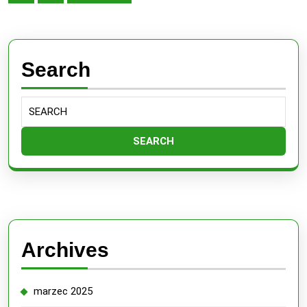
wpisów
hasła
polityczne
Search
Search
for:
Archives
marzec 2025