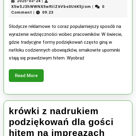
2025-
2025-03-24
|
podziękowań
03-
X5w5J3hWWNX5wRiI
X5w5J3hWWNX5wRiIZ6Vbs0U6K5jism
0
|
24
Comment
09:23
|
dla
pracowników
Słodycze reklamowe to coraz popularniejszy sposób na
wyrażenie wdzięczności wobec pracowników. W świecie,
–
gdzie tradycyjne formy podziękowań często giną w
słodycze
natłoku codziennych obowiązków, smakowite upominki
stają się prawdziwym hitem. Wyobraź
reklamowe
Read
Read More
More
krówki z nadrukiem
podziękowań dla gości
hitem na impreazach