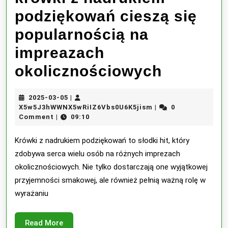
podziękowań cieszą się
popularnością na
impreazach
krówki
okolicznościowych
z
2025-
2025-03-05
|
nadruki
03-
X5w5J3hWWNX5wRiI
X5w5J3hWWNX5wRiIZ6Vbs0U6K5jism
0
|
05
Comment
09:10
|
podzięk
cieszą
Krówki z nadrukiem podziękowań to słodki hit, który
zdobywa serca wielu osób na różnych imprezach
się
okolicznościowych. Nie tylko dostarczają one wyjątkowej
popular
przyjemności smakowej, ale również pełnią ważną rolę w
wyrażaniu
na
impreaz
Read
Read More