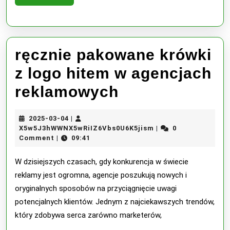
okolicz
More
ręcznie pakowane krówki
z logo hitem w agencjach
ręcznie
reklamowych
pakowane
2025-
2025-03-04
|
krówki
03-
X5w5J3hWWNX5wRiI
X5w5J3hWWNX5wRiIZ6Vbs0U6K5jism
0
|
04
Comment
09:41
|
z
logo
W dzisiejszych czasach, gdy konkurencja w świecie
reklamy jest ogromna, agencje poszukują nowych i
hitem
oryginalnych sposobów na przyciągnięcie uwagi
w
potencjalnych klientów. Jednym z najciekawszych trendów,
który zdobywa serca zarówno marketerów,
agencjach