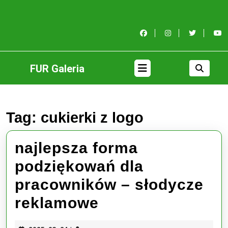
Skip
to
content
Skip
to
content
Open
FUR Galeria
Button
Tag:
cukierki z logo
najlepsza forma
podziękowań dla
pracowników – słodycze
najlepsza
reklamowe
forma