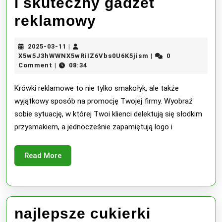
i skuteczny gadżet
krówki
reklamowy
reklamowe
2025-
2025-03-11
|
to
03-
X5w5J3hWWNX5wRiI
X5w5J3hWWNX5wRiIZ6Vbs0U6K5jism
0
|
11
Comment
08:34
|
tani
i
Krówki reklamowe to nie tylko smakołyk, ale także
wyjątkowy sposób na promocję Twojej firmy. Wyobraź
skuteczny
sobie sytuację, w której Twoi klienci delektują się słodkim
gadżet
przysmakiem, a jednocześnie zapamiętują logo i
reklamowy
Read
Read More
More
najlepsze cukierki